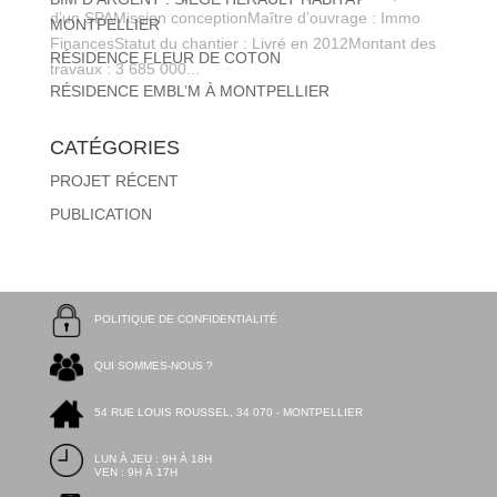
d’un SPAMission conceptionMaître d’ouvrage : Immo
MONTPELLIER
FinancesStatut du chantier : Livré en 2012Montant des
RÉSIDENCE FLEUR DE COTON
travaux : 3 685 000...
RÉSIDENCE EMBL’M À MONTPELLIER
CATÉGORIES
PROJET RÉCENT
PUBLICATION
POLITIQUE DE CONFIDENTIALITÉ
QUI SOMMES-NOUS ?
54 RUE LOUIS ROUSSEL, 34 070 - MONTPELLIER
LUN À JEU : 9H À 18H
VEN : 9H À 17H