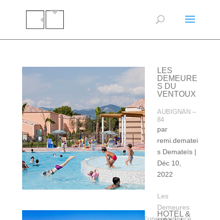
LES
DEMEURE
S DU
VENTOUX
AUBIGNAN –
84
par
remi.dematei
s Demateïs
|
Déc 10,
2022
Les
Demeures
HOTEL &
du Ventoux Aubignan – 84 Réalisation d’une résidence