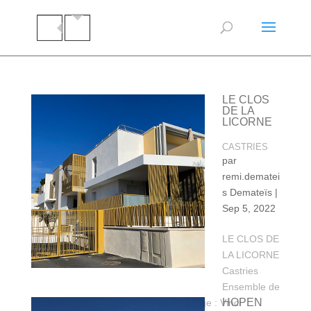
LE CLOS
DE LA
LICORNE
CASTRIES
par
remi.dematei
s Demateïs
|
Sep 5, 2022
LE CLOS DE
LA LICORNE
Castries
Ensemble de
HOPEN
33 logements etudiants Maître d’ouvrage : Vinci