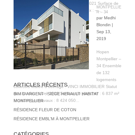
immobilier Statut du chantier : livré en 2021 Surface de
MONTPELLIE
plancher : 1 890 m² Montant des travaux : –...
R – 34
par
Medhi
Blondin
|
Sep 13,
2019
Hopen
Montpellier –
34 Ensemble
de 132
logements
ARTICLES RÉCENTS
collectifs Maître d’ouvrage : VINCI IMMOBILIER Statut
du chantier : Livré 2018 Surface de plancher : 6 837 m²
BIM D’ARGENT : SIEGE HERAULT HABITAT
Montant des travaux : 8 424 050...
MONTPELLIER
RÉSIDENCE FLEUR DE COTON
RÉSIDENCE EMBL’M À MONTPELLIER
CATÉGORIES