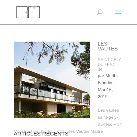
LES
VAUTES
SAINT-GELY-
DU-FESC –
34
par
Medhi
Blondin
|
Mar 16,
2019
Les vautes
saint-gely-
du-fesc – 34
Construction d’une villa zac des Vautes Maître
ARTICLES RÉCENTS