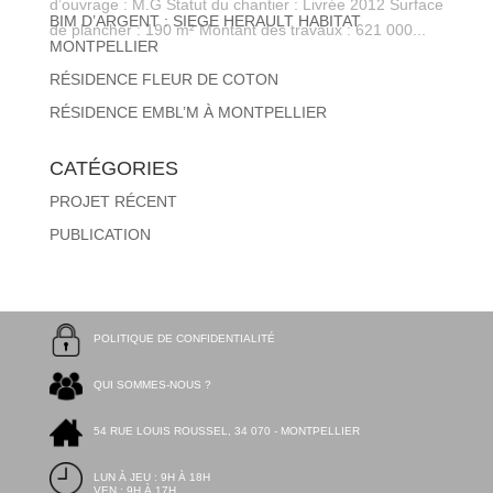
d’ouvrage : M.G Statut du chantier : Livrée 2012 Surface
BIM D’ARGENT : SIEGE HERAULT HABITAT
de plancher : 190 m² Montant des travaux : 621 000...
MONTPELLIER
RÉSIDENCE FLEUR DE COTON
RÉSIDENCE EMBL’M À MONTPELLIER
CATÉGORIES
PROJET RÉCENT
PUBLICATION
POLITIQUE DE CONFIDENTIALITÉ
QUI SOMMES-NOUS ?
54 RUE LOUIS ROUSSEL, 34 070 - MONTPELLIER
LUN À JEU : 9H À 18H
VEN : 9H À 17H