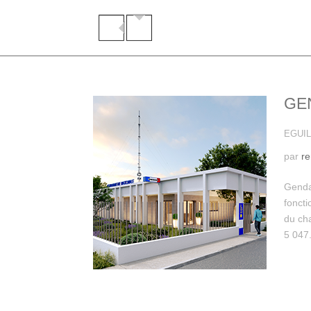
GE
EGUIL
par
r
Genda
fonct
du ch
5 047.