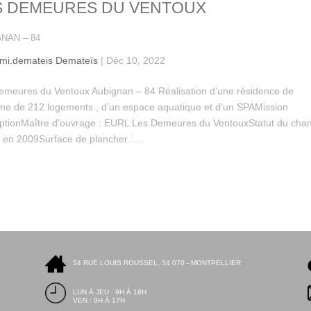
S DEMEURES DU VENTOUX
NAN – 84
emi.demateis Demateïs
|
Déc 10, 2022
emeures du Ventoux Aubignan – 84 Réalisation d’une résidence de
sme de 212 logements , d’un espace aquatique et d’un SPAMission
ptionMaître d’ouvrage : EURL Les Demeures du VentouxStatut du chan
é en 2009Surface de plancher :...
54 RUE LOUIS ROUSSEL, 34 070 - MONTPELLIER
LUN À JEU : 9H À 18H
VEN : 9H À 17H