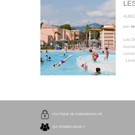
LE
AUBIG
par
r
Les D
touri
conce
: Livr
POLITIQUE DE CONFIDENTIALITÉ
QUI SOMMES-NOUS ?