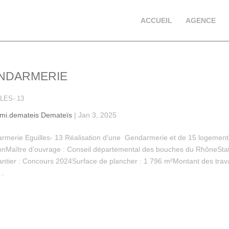
ACCUEIL
AGENCE
NDARMERIE
LES- 13
emi.demateis Demateïs
|
Jan 3, 2025
rmerie Eguilles- 13 Réalisation d’une Gendarmerie et de 15 logement
ionMaître d’ouvrage : Conseil départemental des bouches du RhôneSta
antier : Concours 2024Surface de plancher : 1 796 m²Montant des trav
..