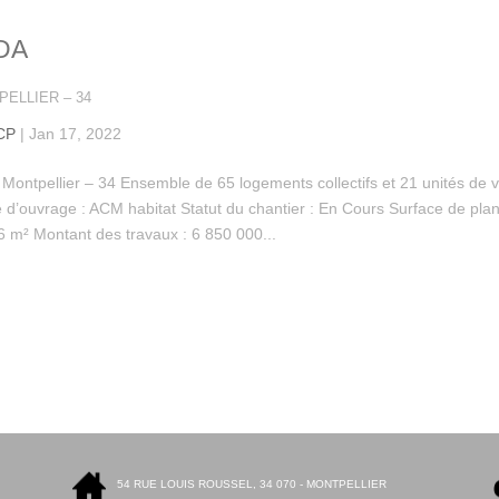
DA
ELLIER – 34
CP
|
Jan 17, 2022
Montpellier – 34 Ensemble de 65 logements collectifs et 21 unités de v
e d’ouvrage : ACM habitat Statut du chantier : En Cours Surface de pla
6 m² Montant des travaux : 6 850 000...
54 RUE LOUIS ROUSSEL, 34 070 - MONTPELLIER