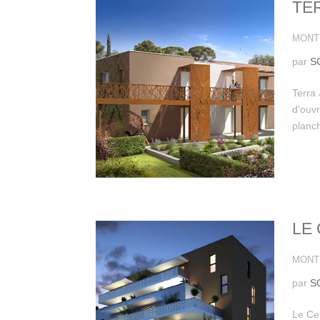
TE
MONTP
par
S
Terra
d’ouv
planch
LE
MONTP
par
S
Le Ce