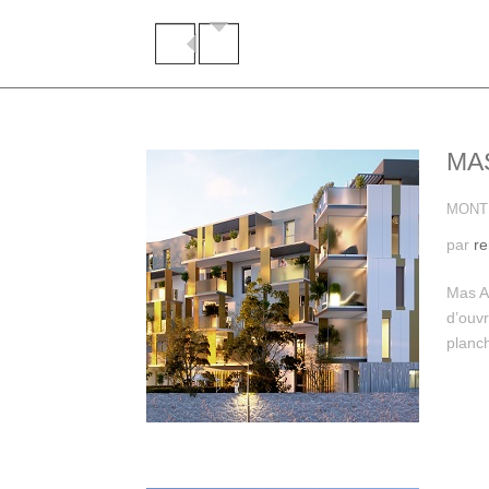
MA
MONTP
par
r
Mas A
d’ouvr
planch