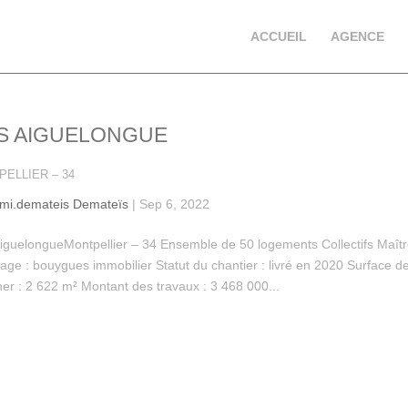
ACCUEIL
AGENCE
S AIGUELONGUE
ELLIER – 34
emi.demateis Demateïs
|
Sep 6, 2022
iguelongueMontpellier – 34 Ensemble de 50 logements Collectifs Maît
age : bouygues immobilier Statut du chantier : livré en 2020 Surface d
er : 2 622 m² Montant des travaux : 3 468 000...