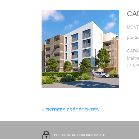
CA
MONTP
par
S
CADA 
Maîtr
: 4 64
« ENTRÉES PRÉCÉDENTES
POLITIQUE DE CONFIDENTIALITÉ