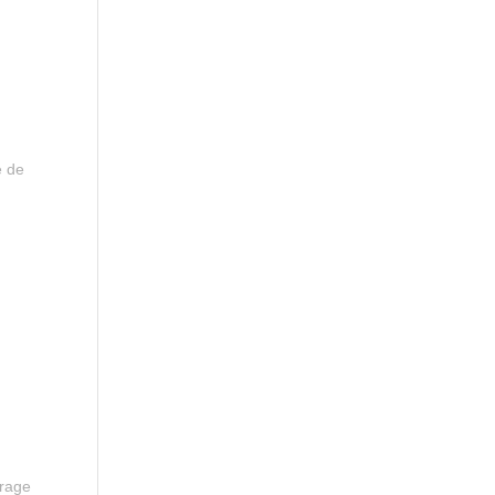
e de
vrage