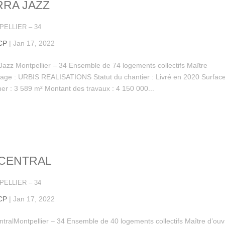
RRA JAZZ
ELLIER – 34
CP
|
Jan 17, 2022
 Jazz Montpellier – 34 Ensemble de 74 logements collectifs Maître
rage : URBIS REALISATIONS Statut du chantier : Livré en 2020 Surfac
er : 3 589 m² Montant des travaux : 4 150 000...
 CENTRAL
ELLIER – 34
CP
|
Jan 17, 2022
ntralMontpellier – 34 Ensemble de 40 logements collectifs Maître d’ou