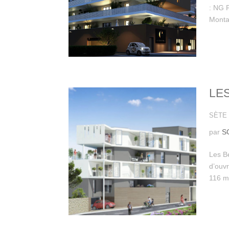
: NG P
Montan
LE
SÈTE 
par
S
Les B
d’ouvr
116 m