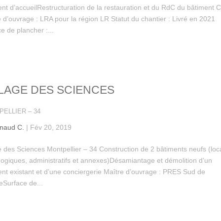
nt d’accueilRestructuration de la restauration et du RdC du bâtiment 
 d’ouvrage : LRA pour la région LR Statut du chantier : Livré en 2021
e de plancher :...
LLAGE DES SCIENCES
ELLIER – 34
naud C.
|
Fév 20, 2019
e des Sciences Montpellier – 34 Construction de 2 bâtiments neufs (lo
ogiques, administratifs et annexes)Désamiantage et démolition d’un
ent existant et d’une conciergerie Maître d’ouvrage : PRES Sud de
eSurface de...