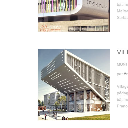
bâtime
Maître
Surfac
VI
MONTP
par
Ar
Villag
pédag
bâtim
Franc