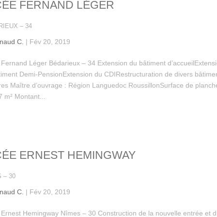
CÉE FERNAND LÉGER
IEUX – 34
naud C.
|
Fév 20, 2019
 Fernand Léger Bédarieux – 34 Extension du bâtiment d’accueilExtens
timent Demi-PensionExtension du CDIRestructuration de divers bâtime
ires Maître d’ouvrage : Région Languedoc RoussillonSurface de planche
7 m² Montant...
CÉE ERNEST HEMINGWAY
 – 30
naud C.
|
Fév 20, 2019
 Ernest Hemingway Nîmes – 30 Construction de la nouvelle entrée et 