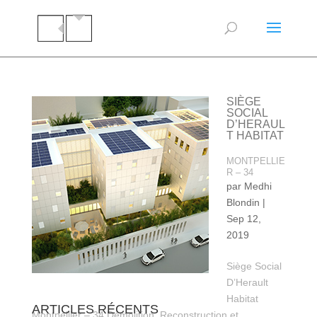
SIÈGE
SOCIAL
D’HERAUL
T HABITAT
MONTPELLIE
R – 34
par
Medhi
Blondin
|
Sep 12,
2019
Siège Social
D’Herault
Habitat
ARTICLES RÉCENTS
Montpellier – 34 Démolition, Reconstruction et