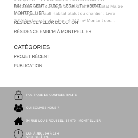
BIM D’ARGENT : SIEGE HERAULT HABITAT
Restructuration du Siège Social d’Hérault Habitat Maître
MONTPELLIER
d’ouvrage : Hérault Habitat Statut du chantier : Livré
2019 Surface de plancher : 4 242 m² Montant des...
RÉSIDENCE FLEUR DE COTON
RÉSIDENCE EMBL’M À MONTPELLIER
CATÉGORIES
PROJET RÉCENT
PUBLICATION
POLITIQUE DE CONFIDENTIALITÉ
QUI SOMMES-NOUS ?
54 RUE LOUIS ROUSSEL, 34 070 - MONTPELLIER
LUN À JEU : 9H À 18H
VEN : 9H À 17H